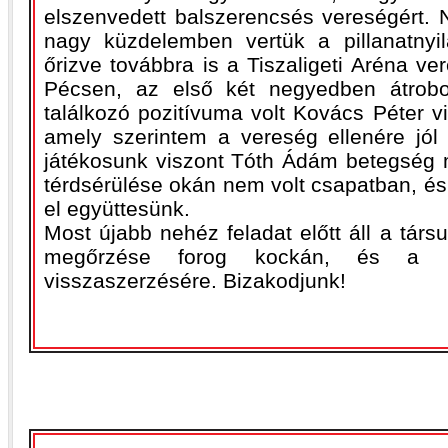
elszenvedett balszerencsés vereségért. 
nagy küzdelemben vertük a pillanatnyi
őrizve továbbra is a Tiszaligeti Aréna ver
Pécsen, az első két negyedben átrobog
találkozó pozitívuma volt Kovács Péter 
amely szerintem a vereség ellenére jól 
játékosunk viszont Tóth Ádám betegség m
térdsérülése okán nem volt csapatban, és 
el együttesünk.
Most újabb nehéz feladat előtt áll a társ
megőrzése forog kockán, és a 
visszaszerzésére. Bizakodjunk!