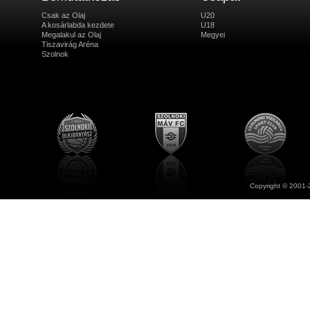
Csak az Olaj
U20
A kosárlabda kezdete
U18
Megalakul az Olaj
Megyei
Tiszavirág Aréna
Szolnok
Copyright © 2001-2