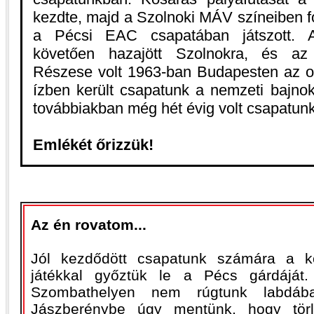
kezdte, majd a Szolnoki MÁV színeiben fo
a Pécsi EAC csapatában játszott. 
követően hazajött Szolnokra, és az O
Részese volt 1963-ban Budapesten az os
ízben került csapatunk a nemzeti bajno
továbbiakban még hét évig volt csapatun
Emlékét őrizzük!
Az én rovatom...
Jól kezdődött csapatunk számára a k
játékkal győztük le a Pécs gárdáját.
Szombathelyen nem rúgtunk labdába
Jászberénybe úgy mentünk, hogy tör