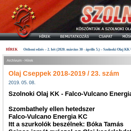
HÍREK
Otthoni edzés – 2. hét (2020. március 30 - április 5.) – Szolnoki Olaj KK
Archívum - Hírek
Olaj Cseppek 2018-2019 / 23. szám
2019. 05. 08.
Szolnoki Olaj KK - Falco-Vulcano Energ
Szombathely ellen hetedszer
Falco-Vulcano Energia KC
Itt a szurkolók beszélnek: Bóka Tamás