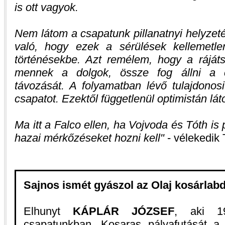
is ott vagyok.
Nem látom a csapatunk pillanatnyi helyzet
való, hogy ezek a sérülések kellemetle
történésekbe. Azt remélem, hogy a ráját
mennek a dolgok, össze fog állni a 
távozását. A folyamatban lévő tulajdonos
csapatot. Ezektől függetlenül optimistán lát
Ma itt a Falco ellen, ha Vojvoda és Tóth is 
hazai mérkőzéseket hozni kell
- vélekedik 
Sajnos ismét gyászol az Olaj kosárlab
Elhunyt
KÁPLÁR JÓZSEF
, aki 19
csapatunkban. Kosaras pályafutását 