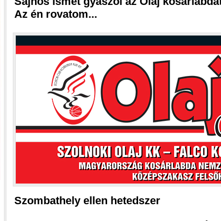
Sajnos ismét gyászol az Olaj kosárlabda
Az én rovatom...
Szombathely ellen hetedszer