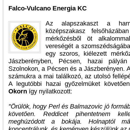
Falco-Vulcano Energia KC
Az alapszakaszt a har
középszakasz felsőházában
mérkőzésből öt alkalomma
vereségét a szomszédságába
egy szoros, kiélezett mérk
Jászberényben, Pécsen, hazai pályán
Szolnokon, a Pécsen és a Jászberényen. A
számukra a mai találkozó, az utolsó fellé
A legutóbbi hazai győzelmüket követőe
Okorn
így nyilatkozott:
Örülök, hogy Perl és Balmazovic jó formáb
követően. Reddicet pihentetnem kel
meghúzódott a bokája. Holnaptól má
koncentrálunk, és keményen készülünk az 