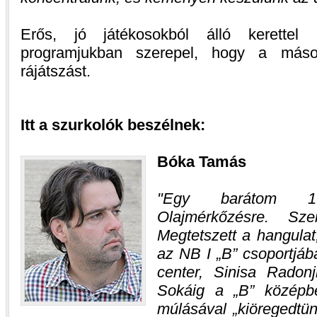
Erős, jó játékosokból álló kerettel 
programjukban szerepel, hogy a máso
rájátszást.
Itt a szurkolók beszélnek:
Bóka Tamás
Egy barátom 19
Olajmérkőzésre. Sze
Megtetszett a hangula
az NB I „B” csoportjáb
center, Sinisa Radonj
Sokáig a „B” középb
múlásával „kiöregedtü