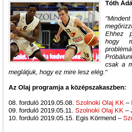
Tóth Ád
Mindent
megőriz
Ehhez p
hogy m
problémá
Próbálun
csak a m
meglátjuk, hogy ez mire lesz elég.
Az Olaj programja a középszakaszben:
08. forduló 2019.05.08.
Szolnoki Olaj KK
– 
09. forduló 2019.05.11.
Szolnoki Olaj KK
– 
10. forduló 2019.05.15. Egis Körmend –
Sz