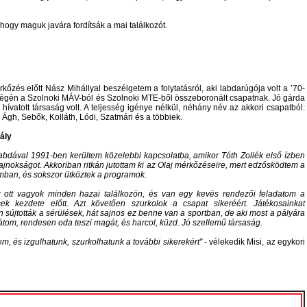
hogy maguk javára fordítsák a mai találkozót.
kőzés előtt Nász Mihállyal beszélgetem a folytatásról, aki labdarúgója volt a ’70-
végén a Szolnoki MÁV-ból és Szolnoki MTE-ből összeboronált csapatnak. Jó gárda
 hívatott társaság volt. A teljesség igénye nélkül, néhány név az akkori csapatból:
 Ágh, Sebők, Kolláth, Lódi, Szatmári és a többiek.
ály
abdával 1991-ben kerültem közelebbi kapcsolatba, amikor Tóth Zoliék első ízben
ajnokságot. Akkoriban ritkán jutottam ki az Olaj mérkőzéseire, mert edzősködtem a
mban, és sokszor ütköztek a programok.
 ott vagyok minden hazai találkozón, és van egy kevés rendezői feladatom a
ek kezdete előtt. Azt követően szurkolok a csapat sikeréért. Játékosainkat
sújtották a sérülések, hát sajnos ez benne van a sportban, de aki most a pályára
látom, rendesen oda teszi magát, és harcol, küzd. Jó szellemű társaság.
m, és izgulhatunk, szurkolhatunk a további sikerekért
- vélekedik Misi, az egykori