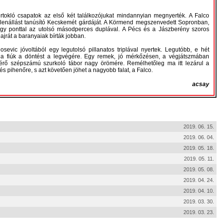
 birtokló csapatok az első két találkozójukat mindannyian megnyerték. A Falco
lenállást tanúsító Kecskemét gárdáját. A Körmend megszenvedett Sopronban,
egy ponttal az utolsó másodperces duplával. A Pécs és a Jászberény szoros
hajrát a baranyaiak bírták jobban.
evic jóvoltából egy legutolsó pillanatos triplával nyertek. Legutóbb, e hét
 fiúk a döntést a legvégére. Egy remek, jó mérkőzésen, a végjátszmában
ísérő szépszámú szurkoló tábor nagy örömére. Remélhetőleg ma itt lezárul a
és pihenőre, s azt követően jöhet a nagyobb falat, a Falco.
acsay
2019. 06. 15.
2019. 06. 04.
2019. 05. 18.
2019. 05. 11.
2019. 05. 08.
2019. 04. 24.
2019. 04. 10.
2019. 03. 30.
2019. 03. 23.