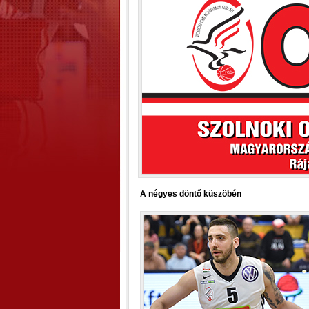
A négyes döntő küszöbén