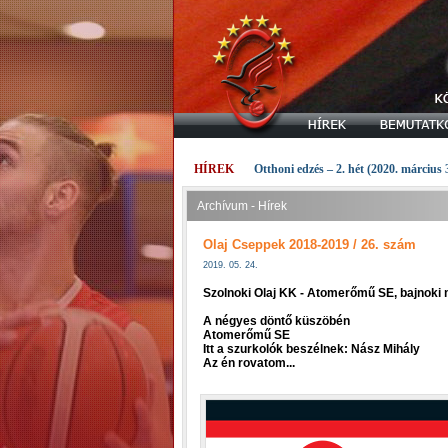
HÍREK
Otthoni edzés – 2. hét (2020. március 
Archívum - Hírek
Olaj Cseppek 2018-2019 / 26. szám
2019. 05. 24.
Szolnoki Olaj KK - Atomerőmű SE, bajnoki
A négyes döntő küszöbén
Atomerőmű SE
Itt a szurkolók beszélnek: Nász Mihály
Az én rovatom...