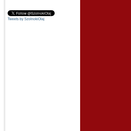
Tweets by SzolnokiOlaj