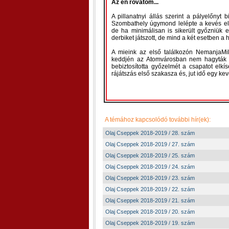
Az én rovatom...
A pillanatnyi állás szerint a pályelőnyt
Szombathely úgymond lelépte a kevés el
de ha minimálisan is sikerült győzniük 
derbiket játszott, de mind a két esetben a 
A mieink az első találkozón NemanjaMilos
keddjén az Atomvárosban nem hagyták a
bebiztosította győzelmét a csapatot elk
rájátszás első szakasza és, jut idő egy kev
A témához kapcsolódó további hír(ek):
Olaj Cseppek 2018-2019 / 28. szám
Olaj Cseppek 2018-2019 / 27. szám
Olaj Cseppek 2018-2019 / 25. szám
Olaj Cseppek 2018-2019 / 24. szám
Olaj Cseppek 2018-2019 / 23. szám
Olaj Cseppek 2018-2019 / 22. szám
Olaj Cseppek 2018-2019 / 21. szám
Olaj Cseppek 2018-2019 / 20. szám
Olaj Cseppek 2018-2019 / 19. szám