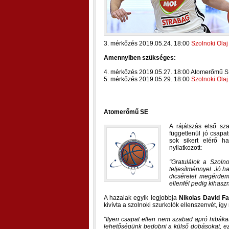
3. mérkőzés 2019.05.24. 18:00
Szolnoki Olaj
Amennyiben szükséges:
4. mérkőzés 2019.05.27. 18:00 Atomerőmű 
5. mérkőzés 2019.05.29. 18:00
Szolnoki Olaj
Atomerőmű SE
A rájátszás első sza
függetlenül jó csapat
sok sikert elérő h
nyilatkozott:
Gratulálok a Szoln
teljesítménnyel. Jó h
dicséretet megérdem
ellenfél pedig kihaszn
A hazaiak egyik legjobbja
Nikolas David Fa
kivívta a szolnoki szurkolók ellenszenvét, így
Ilyen csapat ellen nem szabad apró hibáka
lehetőségünk bedobni a külső dobásokat, ez