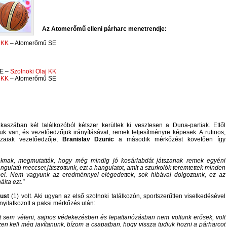
Az Atomerőmű elleni párharc menetrendje:
 KK
– Atomerőmű SE
SE –
Szolnoki Olaj KK
 KK
– Atomerőmű SE
kaszában két találkozóból kétszer kerültek ki vesztesen a Duna-partiak. Ettől
uk van, és vezetőedzőjük irányításával, remek teljesítményre képesek. A rutinos,
azaiak vezetőedzője,
Branislav Dzunic
a második mérkőzést követően így
oknak, megmutatták, hogy még mindig jó kosárlabdát játszanak remek egyéni
angulatú meccset játszottunk, ezt a hangulatot, amit a szurkolók teremtettek minden
el. Nem vagyunk az eredménnyel elégedettek, sok hibával dolgoztunk, ez az
álta ezt.
ust
(1) volt. Aki ugyan az első szolnoki találkozón, sportszerűtlen viselkedésével
 nyilatkozott a paksi mérkőzés után:
t sem véteni, sajnos védekezésben és lepattanózásban nem voltunk erősek, volt
en kell még javítanunk, bízom a csapatban, hogy vissza tudjuk hozni a párharcot