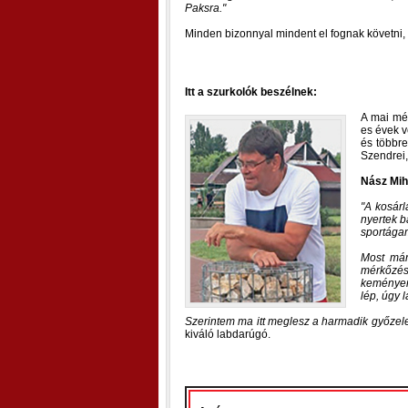
Paksra.
Minden bizonnyal mindent el fognak követni, 
Itt a szurkolók beszélnek:
A mai mér
es évek 
és többre
Szendrei,
Nász Mih
A kosárl
nyertek b
sportága
Most már
mérkőzés
keményen 
lép, úgy 
Szerintem ma itt meglesz a harmadik győzele
kiváló labdarúgó.