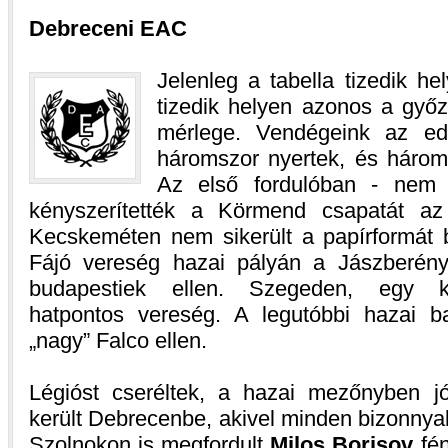
Debreceni EAC
Jelenleg a tabella tizedik he
tizedik helyen azonos a győ
mérlege. Vendégeink az eddi
háromszor nyertek, és három
Az első fordulóban - nem 
kényszerítették a Körmend csapatát a
Kecskeméten nem sikerült a papírformát b
Fájó vereség hazai pályán a Jászberény
budapestiek ellen. Szegeden, egy k
hatpontos vereség. A legutóbbi hazai b
„nagy” Falco ellen.
Légióst cseréltek, a hazai mezőnyben j
került Debrecenbe, akivel minden bizonnya
Szolnokon is megfordult
Milos Borisov
fén