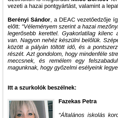
vezeti a hazai pontgyártást, valamint a lepa
Berényi Sándor
, a DEAC vezetőedzője így
előtt:
Véleményem szerint a hazai mezőnyb
legerősebb kerettel. Gyakorlatilag kilen
van. Nagyon nehéz készülni belőlük. Szépe
között a pályán töltött idő, és a pontszer
részét. Azt gondolom, hogy mindenféle str
meccsnek, és remélem egy felszabadult
magunknak, hogy győzelmi esélyeink legye
Itt a szurkolók beszélnek:
Fazekas Petra
Általános iskolás k