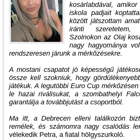
kosárlabdával, amiko
iskola padjait koptat
között játszottam ama
iránti szeretetem,
Szolnokon az Olaj kos
nagy hagyománya volt
rendszeresen járunk a mérkőzésekre.
A mostani csapatot jó képességű játékos
össze kell szokniuk, hogy gördülékenye
játékuk. A legutóbbi Euro Cup mérkőzésen 
le hazai riválisukat, a szombathelyi Fal
garantálja a továbbjutást a csoportból.
Ma itt, a Debrecen elleni találkozón biz
remélek, és számomra nagy csalódás le
vélekedik Petra, a fiatal hölgyszurkoló.