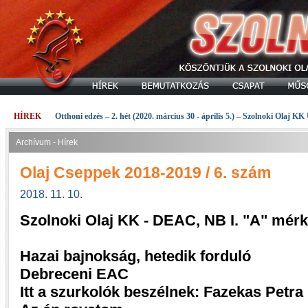
HÍREK
Otthoni edzés – 2. hét (2020. március 30 - április 5.) – Szolnoki Olaj KK
Archívum - Hírek
Olaj Cseppek 2018-2019 / 6. szám
2018. 11. 10.
Szolnoki Olaj KK - DEAC, NB I. "A" mér
Hazai bajnokság, hetedik forduló
Debreceni EAC
Itt a szurkolók beszélnek: Fazekas Petra