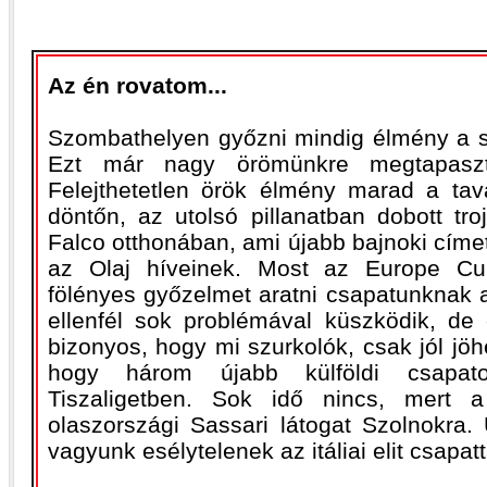
Az én rovatom...
Szombathelyen győzni mindig élmény a s
Ezt már nagy örömünkre megtapaszta
Felejthetetlen örök élmény marad a tav
döntőn, az utolsó pillanatban dobott tr
Falco otthonában, ami újabb bajnoki címet
az Olaj híveinek. Most az Europe Cup
fölényes győzelmet aratni csapatunknak a
ellenfél sok problémával küszködik, d
bizonyos, hogy mi szurkolók, csak jól jöhe
hogy három újabb külföldi csapat
Tiszaligetben. Sok idő nincs, mert 
olaszországi Sassari látogat Szolnokr
vagyunk esélytelenek az itáliai elit csapa