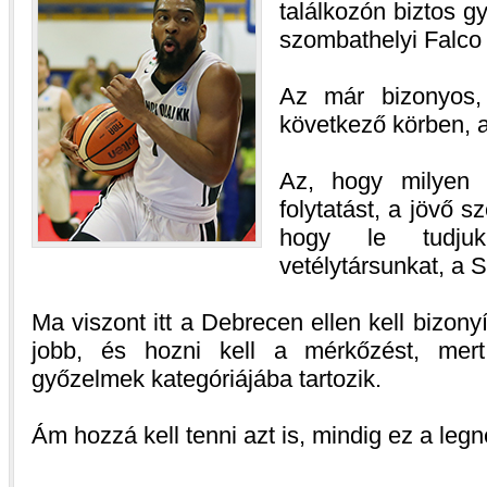
találkozón biztos g
szombathelyi Falco 
Az már bizonyos,
következő körben, a
Az, hogy milyen 
folytatást, a jövő 
hogy le tudjuk
vetélytársunkat, a S
Ma viszont itt a Debrecen ellen kell bizony
jobb, és hozni kell a mérkőzést, me
győzelmek kategóriájába tartozik.
Ám hozzá kell tenni azt is, mindig ez a leg